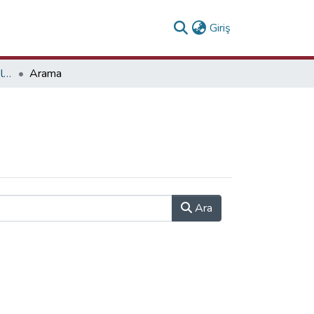
(current)
Giriş
İslam İktisadı ve Finans Bölümü Koleksiyonu
Arama
Ara