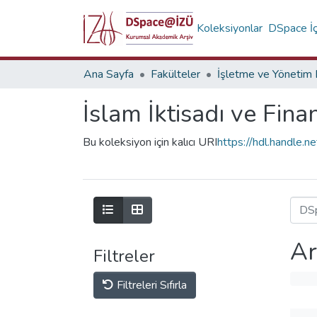
Koleksiyonlar
DSpace İç
Ana Sayfa
Fakülteler
İslam İktisadı ve Fin
Bu koleksiyon için kalıcı URI
https://hdl.handle
Ar
Filtreler
Filtreleri Sıfırla