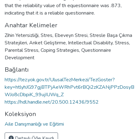
that the reliability value of th equestionnaire was .873,
indicating that it is a reliable questionnaire.
Anahtar Kelimeler
Zihin Yetersizliği
,
Stres
,
Ebeveyn Stresi
,
Stresle Başa Çıkma
Stratejileri
,
Anket Geliştirme
,
Intellectual Disability
,
Stress
,
Parental Stress
,
Coping Strategies
,
Questionnaire
Development
Bağlantı
https://tez.yok.gov.tr/UlusalTezMerkezi/TezGoster?
key=htlyhJG97gjBTPjAeWRhPvt6rBQi2zKZANjPPzDosyB
WJo8cDbpiK_99ujIUWq_Z
https://hdl.handle.net/20.500.12436/9552
Koleksiyon
Aile Danışmanlığı ve Eğitimi
Detaylı Öğe Kaydı