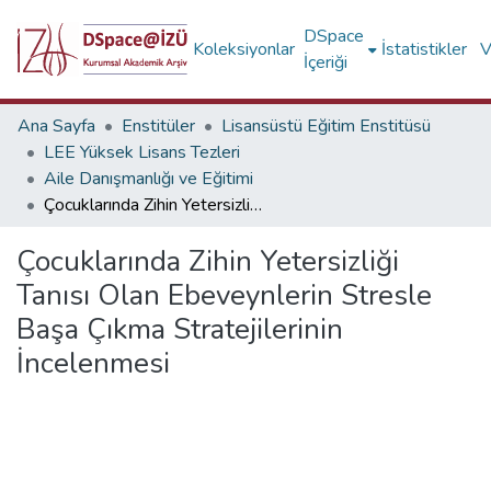
DSpace
Koleksiyonlar
İstatistikler
V
İçeriği
Ana Sayfa
Enstitüler
Lisansüstü Eğitim Enstitüsü
LEE Yüksek Lisans Tezleri
Aile Danışmanlığı ve Eğitimi
Çocuklarında Zihin Yetersizliği Tanısı Olan Ebeveynlerin Stresle Başa Çıkma Stratejilerinin İncelenmesi
Çocuklarında Zihin Yetersizliği
Tanısı Olan Ebeveynlerin Stresle
Başa Çıkma Stratejilerinin
İncelenmesi