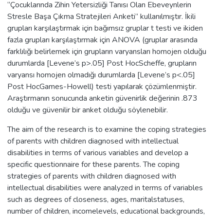
“Çocuklarında Zihin Yetersizliği Tanısı Olan Ebeveynlerin
Stresle Başa Çıkma Stratejileri Anketi” kullanılmıştır. İkili
grupları karşılaştırmak için bağımsız gruplar t testi ve ikiden
fazla grupları karşılaştırmak için ANOVA (gruplar arasında
farklılığı belirlemek için grupların varyansları homojen olduğu
durumlarda [Levene’s p>.05] Post HocScheffe, grupların
varyansı homojen olmadığı durumlarda [Levene’s p<.05]
Post HocGames-Howell) testi yapılarak çözümlenmiştir.
Araştırmanın sonucunda anketin güvenirlik değerinin .873
olduğu ve güvenilir bir anket olduğu söylenebilir.
The aim of the research is to examine the coping strategies
of parents with children diagnosed with intellectual
disabilities in terms of various variables and develop a
specific questionnaire for these parents. The coping
strategies of parents with children diagnosed with
intellectual disabilities were analyzed in terms of variables
such as degrees of closeness, ages, maritalstatuses,
number of children, incomelevels, educational backgrounds,